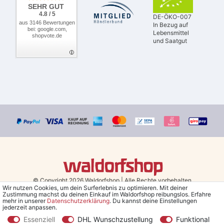
SEHR GUT
4.8 / 5
DE-ÖKO-007
aus 3146 Bewertungen
In Bezug auf
bei: google.com,
Lebensmittel
shopvote.de
und Saatgut
© Copyright 2026 Waldorfshop
|
Alle Rechte vorbehalten.
Wir nutzen Cookies, um dein Surferlebnis zu optimieren. Mit deiner
Zustimmung machst du deinen Einkauf im Waldorfshop reibungslos. Erfahre
Bestellungen mit Prio Versand bis 13 Uhr, garantierter Versand am
mehr in unserer
Daten­schutz­erklärung
. Du kannst deine Einstellungen
jederzeit anpassen.
selben Tag!
Essenziell
DHL Wunschzustellung
Funktional