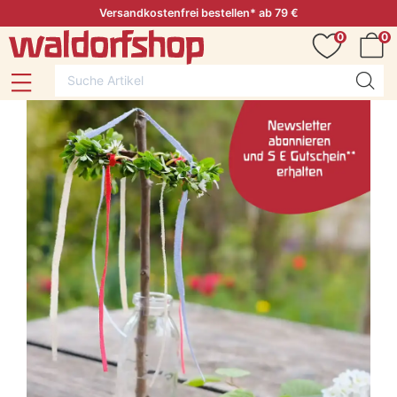
Versandkostenfrei bestellen* ab 79 €
0
0