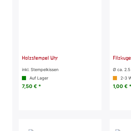
Holzstempel Uhr
Filzkuge
inkl. Stempelkissen
Ø ca. 2.
Auf Lager
2-3 
7,50 € *
1,00 € 