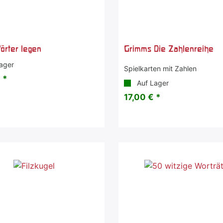
örter legen
Grimms Die Zahlenreihe
ager
Spielkarten mit Zahlen
 *
Auf Lager
17,00 € *