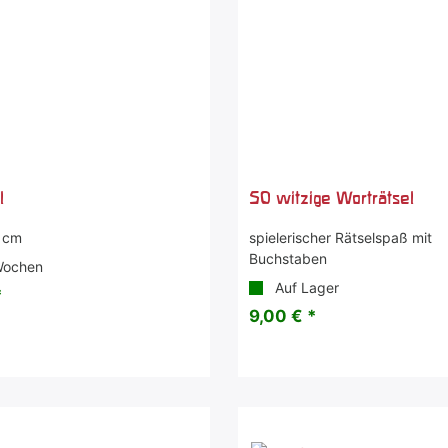
l
50 witzige Worträtsel
5 cm
spielerischer Rätselspaß mit
Buchstaben
Wochen
Auf Lager
*
9,00 € *