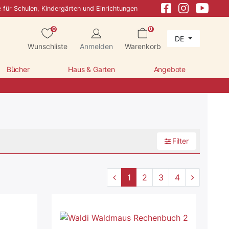
e für Schulen, Kindergärten und Einrichtungen
0
0
DE
Wunschliste
Anmelden
Warenkorb
Bücher
Haus & Garten
Angebote
Filter
1
2
3
4