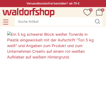
Versandkostenfrei bestellen* ab 79 €
0
0