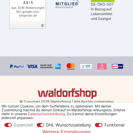
4.8 / 5
DE-ÖKO-007
aus 3146 Bewertungen
In Bezug auf
bei: google.com,
Lebensmittel
shopvote.de
und Saatgut
© Copyright 2026 Waldorfshop
|
Alle Rechte vorbehalten.
Wir nutzen Cookies, um dein Surferlebnis zu optimieren. Mit deiner
Zustimmung machst du deinen Einkauf im Waldorfshop reibungslos. Erfahre
Bestellungen mit Prio Versand bis 13 Uhr, garantierter Versand am
mehr in unserer
Daten­schutz­erklärung
. Du kannst deine Einstellungen
jederzeit anpassen.
selben Tag!
Essenziell
DHL Wunschzustellung
Funktional
*Kostenlose Lieferung in Deutschland und Österreich ab 79 €.
(gilt
Weitere Einstellungen