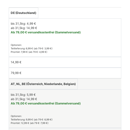
DE (Deutschland)
Region / Länder
Brief- & Paketversand (Gewichtsklassen)
Sperrgut
Spediti
bis 31,5kg: 4,99 €
ab 31,5kg: 14,99 €
Ab 79,00 € versandkostenfrei (Sammelversand)
Optionen:
Teillieferung: 6,99 € (ab 79 €: 3,99 €)
Priorität: 7,99 € (ab 79 €: 4,99 €)
14,99 €
79,99 €
AT, NL, BE (Österreich, Niederlande, Belgien)
bis 31,5kg: 5,99 €
ab 31,5kg: 14,99 €
Ab 79,00 € versandkostenfrei (Sammelversand)
Optionen:
Teillieferung: 9,99 € (ab 79 €: 6,99 €)
Priorität: 12,99 € (ab 79 €: 7,99 €)