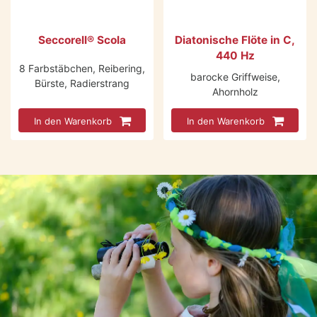
Seccorell® Scola
Diatonische Flöte in C,
440 Hz
8 Farbstäbchen, Reibering,
barocke Griffweise,
Bürste, Radierstrang
Ahornholz
In den Warenkorb
In den Warenkorb