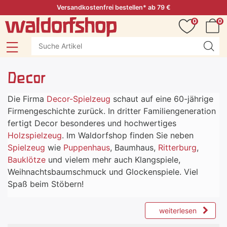
Versandkostenfrei bestellen* ab 79 €
0
0
Decor
Die Firma
Decor-Spielzeug
schaut auf eine 60-jährige
Firmengeschichte zurück. In dritter Familiengeneration
fertigt Decor besonderes und hochwertiges
Holzspielzeug
. Im Waldorfshop finden Sie neben
Spielzeug
wie
Puppenhaus
, Baumhaus,
Ritterburg
,
Bauklötze
und vielem mehr auch Klangspiele,
Weihnachtsbaumschmuck und Glockenspiele. Viel
Spaß beim Stöbern!
weiterlesen