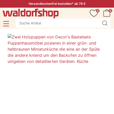
Versandkostenfrei bestellen* ab 79 €
0
0