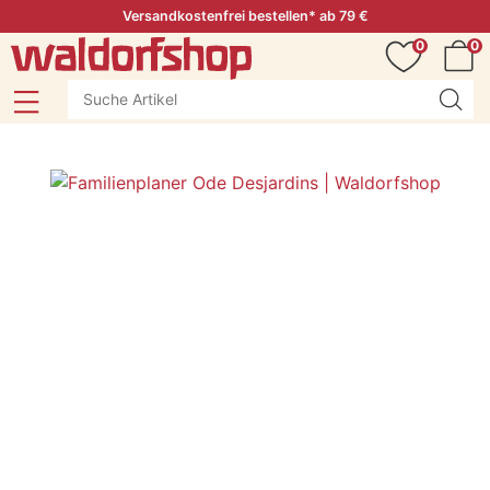
Versandkostenfrei bestellen* ab 79 €
0
0