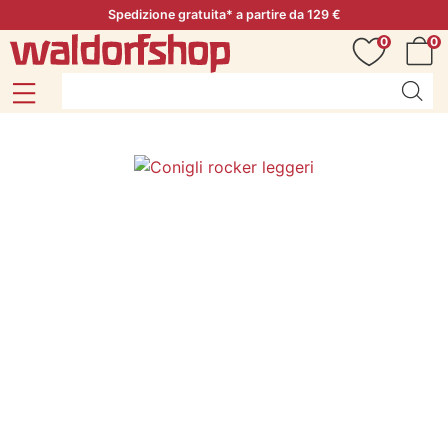
Spedizione gratuita* a partire da 129 €
0
0