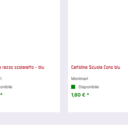
a razzo scolaretto - blu
Cartolina Scuola Cono blu
i
Monimari
onibile
Disponibile
 *
1,60 € *