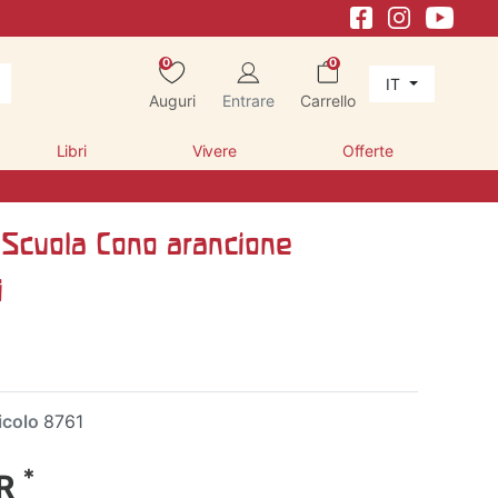
0
0
IT
Auguri
Entrare
Carrello
Libri
Vivere
Offerte
a Scuola Cono arancione
i
icolo
8761
*
UR