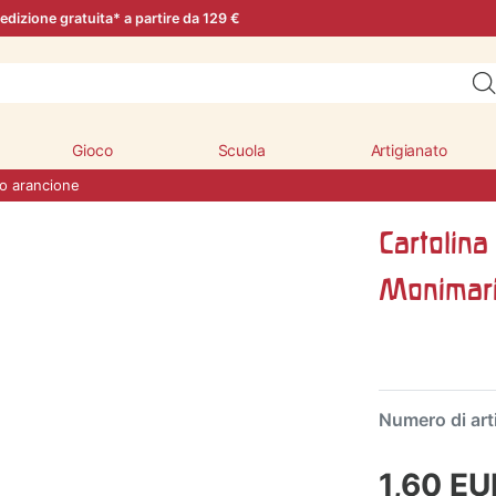
edizione gratuita* a partire da 129 €
Gioco
Scuola
Artigianato
no arancione
Cartolin
Monimar
Numero di art
1,60 E