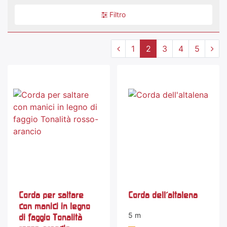
Filtro
1
2
3
4
5
Corda per saltare
Corda dell'altalena
con manici in legno
5 m
di faggio Tonalità