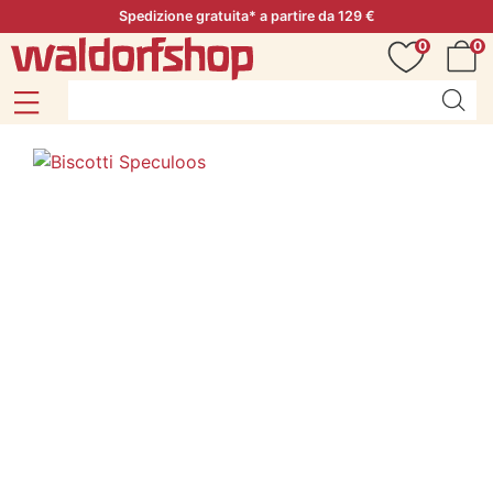
Spedizione gratuita* a partire da 129 €
0
0