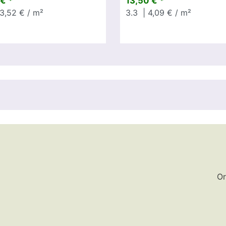
€ *
13,50 € *
3,52 € / m²
3.3
| 4,09 € / m²
Or