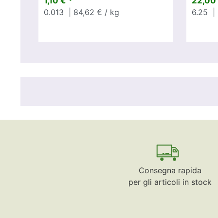
1,10 € *
22,00 
0.013
| 84,62 € / kg
6.25
| 
Consegna rapida
per gli articoli in stock