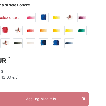
ga di selezionare
selezionare
*
EUR
05
42,00 € / l
Aggiungi al carrello