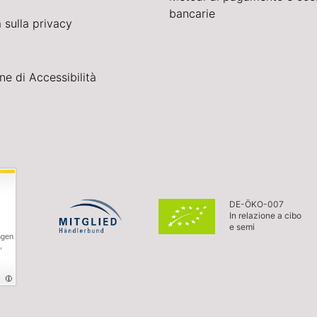
bancarie
 sulla privacy
ne di Accessibilità
DE-ÖKO-007
In relazione a cibo
e semi
ngen
,