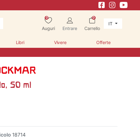
0
0
IT
Auguri
Entrare
Carrello
Libri
Vivere
Offerte
lo, 50 ml
a
icolo
18714