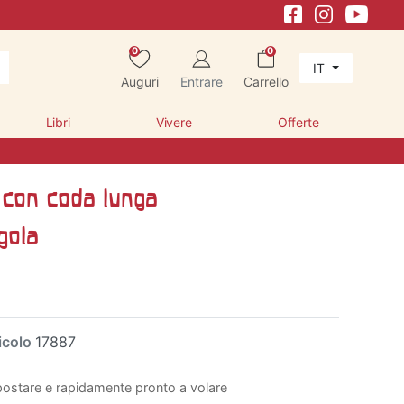
0
0
IT
Auguri
Entrare
Carrello
Libri
Vivere
Offerte
 con coda lunga
gola
icolo
17887
postare e rapidamente pronto a volare