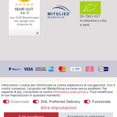
SEHR GUT
4.8 / 5
DE-ÖKO-007
aus 3148 Bewertungen
In relazione a cibo
bei: google.com,
shopvote.de
e semi
Utilizziamo i cookie per ottimizzare la vostra esperienza di navigazione. Con il
vostro consenso, l'acquisto nel Waldorfshop avviene senza problemi. Per
saperne di più, consultate la nostra
Informativa sulla privacy
. Puoi modificare
le tue impostazioni in qualsiasi momento.
© Copyright 2026 Waldorfshop
|
Tutti i diritti riservati.
Essenziale
DHL Preferred Delivery
Funzionale
Altre impostazioni
*Ordina la spedizione gratuita in Italia a partire da 99 €. Sono
Tutti accettano
Accettare la selezione
escluse le merci ingombranti.