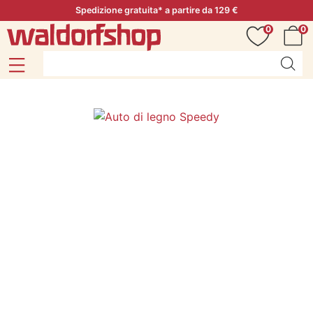
Spedizione gratuita* a partire da 129 €
0
0