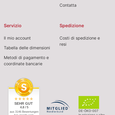
Contatta
Servizio
Spedizione
Il mio account
Costi di spedizione e
resi
Tabella delle dimensioni
Metodi di pagamento e
coordinate bancarie
SEHR GUT
4.8 / 5
DE-ÖKO-007
aus 3146 Bewertungen
In relazione a cibo