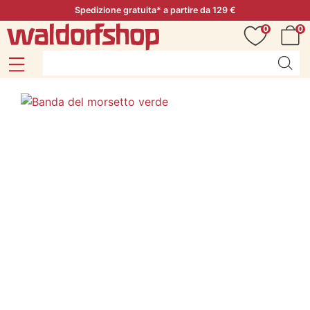
Spedizione gratuita* a partire da 129 €
0
0