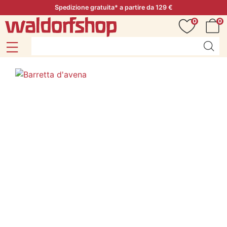
Spedizione gratuita* a partire da 129 €
0
0