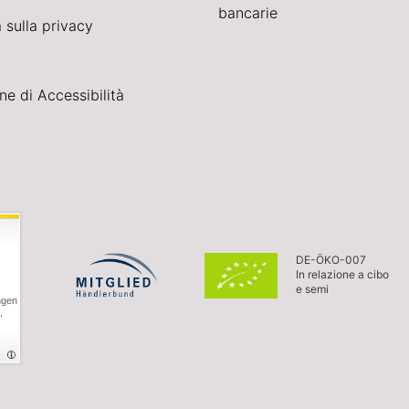
bancarie
 sulla privacy
ne di Accessibilità
DE-ÖKO-007
In relazione a cibo
e semi
ngen
,