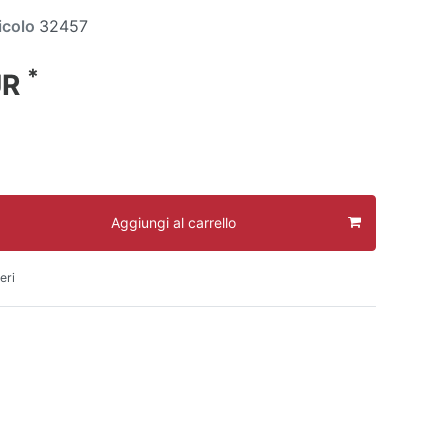
icolo
32457
*
UR
Aggiungi al carrello
eri