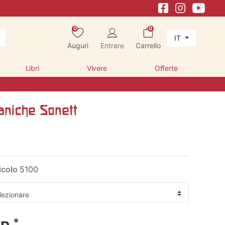
0
0
IT
Auguri
Entrare
Carrello
Libri
Vivere
Offerte
aniche Sonett
icolo
5100
*