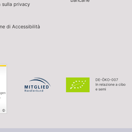
bancarie
 sulla privacy
ne di Accessibilità
DE-ÖKO-007
In relazione a cibo
e semi
ngen
,