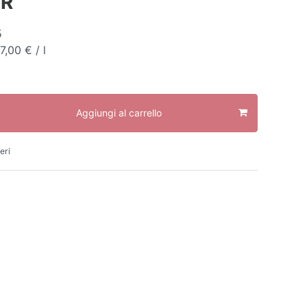
UR
5
7,00 € / l
Aggiungi al carrello
eri