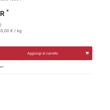
*
UR
0
55,00 € / kg
Aggiungi al carrello
eri