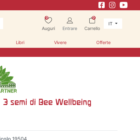
0
0
IT
Auguri
Entrare
Carrello
Libri
Vivere
Offerte
 3 semi di Bee Wellbeing
icolo
19504