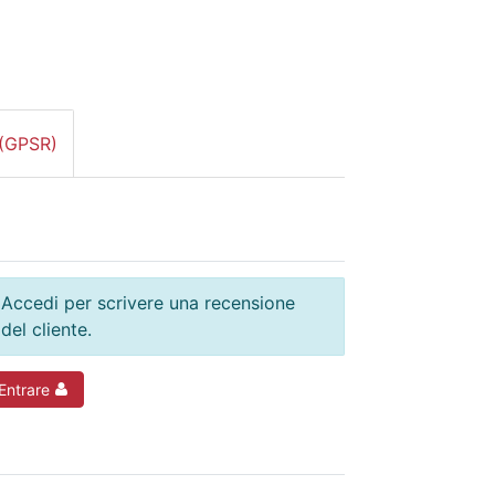
 (GPSR)
Accedi per scrivere una recensione
del cliente.
Entrare