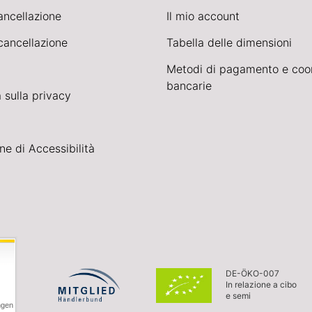
cancellazione
Il mio account
cancellazione
Tabella delle dimensioni
Metodi di pagamento e coo
bancarie
 sulla privacy
ne di Accessibilità
DE-ÖKO-007
In relazione a cibo
e semi
ngen