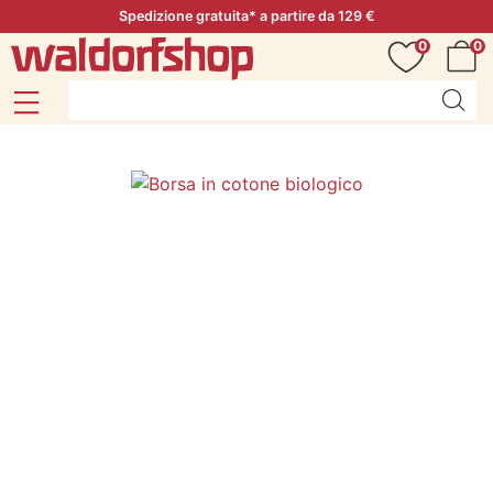
Spedizione gratuita* a partire da 129 €
0
0