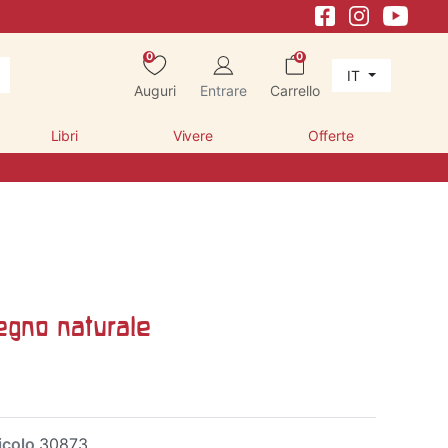
0
0
IT
Auguri
Entrare
Carrello
Libri
Vivere
Offerte
egno naturale
icolo
30873