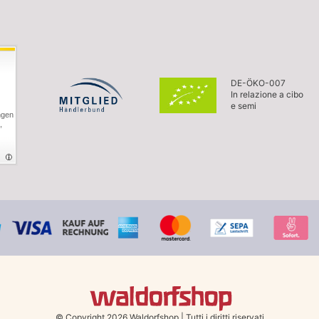
DE-ÖKO-007
In relazione a cibo
e semi
ngen
,
© Copyright 2026 Waldorfshop
|
Tutti i diritti riservati.