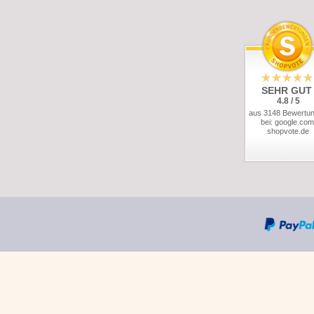
SEHR GUT
4.8 / 5
aus 3148 Bewertu
bei: google.com
shopvote.de