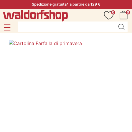
Spedizione gratuita* a partire da 129 €
0
0