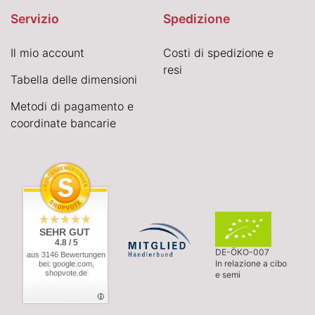
Servizio
Spedizione
Il mio account
Costi di spedizione e
resi
Tabella delle dimensioni
Metodi di pagamento e
coordinate bancarie
SEHR GUT
4.8 / 5
DE-ÖKO-007
aus 3146 Bewertungen
In relazione a cibo
bei: google.com,
shopvote.de
e semi