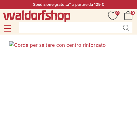
Spedizione gratuita* a partire da 129 €
0
0