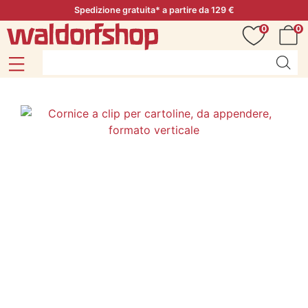
Spedizione gratuita* a partire da 129 €
0
0