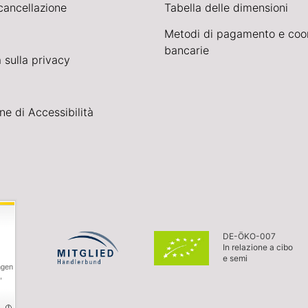
cancellazione
Tabella delle dimensioni
Metodi di pagamento e coo
bancarie
 sulla privacy
ne di Accessibilità
DE-ÖKO-007
In relazione a cibo
e semi
ngen
,