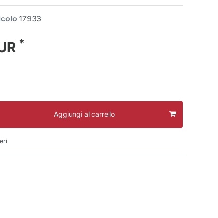
icolo
17933
*
EUR
Aggiungi al carrello
eri