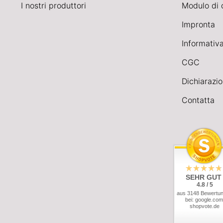
I nostri produttori
Modulo di 
Impronta
Informativa
CGC
Dichiarazio
Contatta
SEHR GUT
4.8 / 5
aus 3148 Bewertu
bei: google.com
shopvote.de