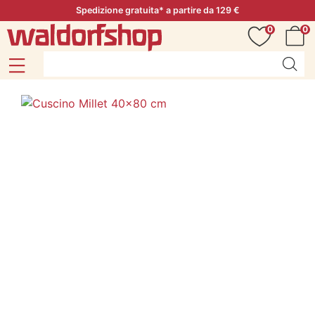
Spedizione gratuita* a partire da 129 €
0
0