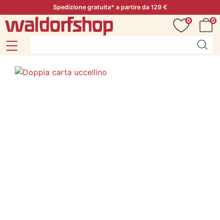
Spedizione gratuita* a partire da 129 €
0
0