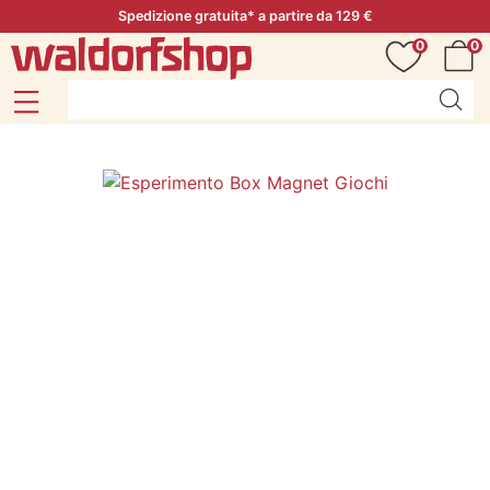
Spedizione gratuita* a partire da 129 €
0
0