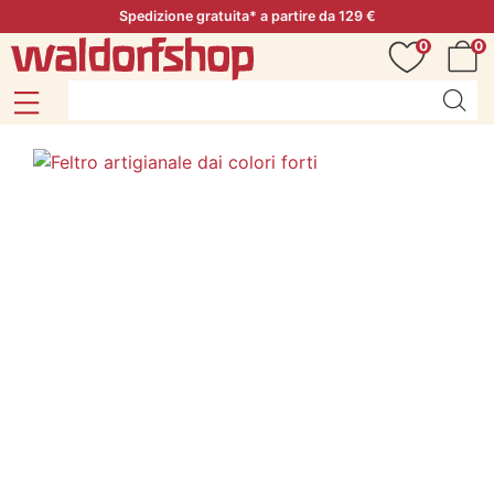
Spedizione gratuita* a partire da 129 €
0
0