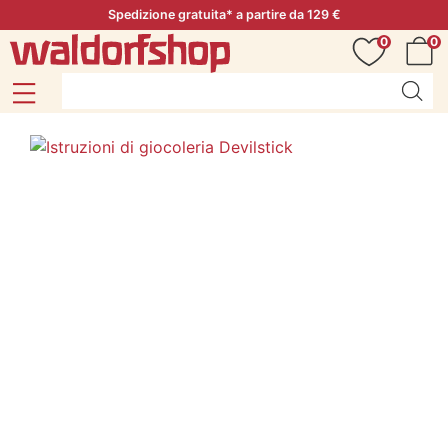
Spedizione gratuita* a partire da 129 €
0
0