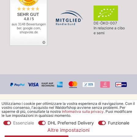
SEHR GUT
4.8 / 5
DE-ÖKO-007
aus 3148 Bewertungen
In relazione a cibo
bei: google.com,
shopvote.de
e semi
Utilizziamo i cookie per ottimizzare la vostra esperienza di navigazione. Con il
vostro consenso, l'acquisto nel Waldorfshop avviene senza problemi. Per
saperne di più, consultate la nostra
Informativa sulla privacy
. Puoi modificare
le tue impostazioni in qualsiasi momento.
© Copyright 2026 Waldorfshop
|
Tutti i diritti riservati.
Essenziale
DHL Preferred Delivery
Funzionale
Altre impostazioni
*Ordina la spedizione gratuita in Italia a partire da 99 €. Sono