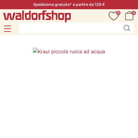
Spedizione gratuita* a partire da 129 €
0
0