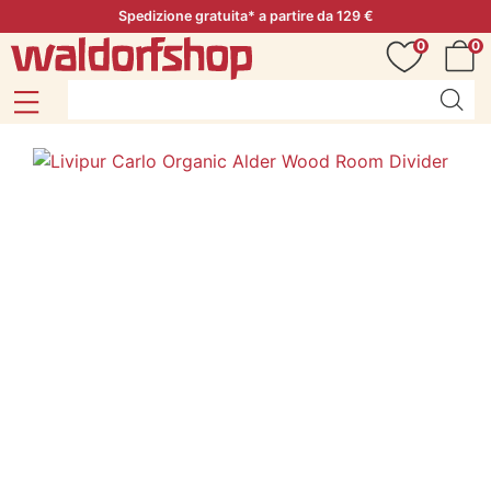
Spedizione gratuita* a partire da 129 €
0
0