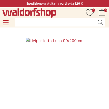
Spedizione gratuita* a partire da 129 €
0
0