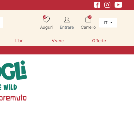
0
0
IT
Auguri
Entrare
Carrello
Libri
Vivere
Offerte
spremuto