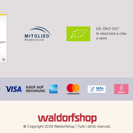
DE-ÖKO-007
In relazione a cibo
e semi
ngen
,
© Copyright 2026 Waldorfshop
|
Tutti i diritti riservati.