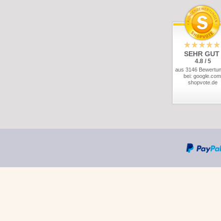
SEHR GUT
4.8 / 5
aus 3146 Bewertu
bei: google.com
shopvote.de