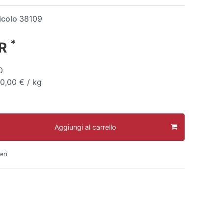
icolo
38109
*
UR
0
10,00 € / kg
Aggiungi al carrello
eri