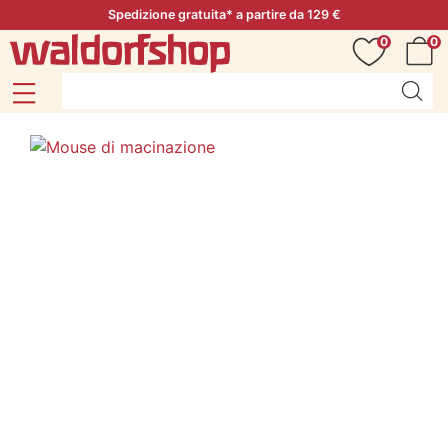
Spedizione gratuita* a partire da 129 €
0
0