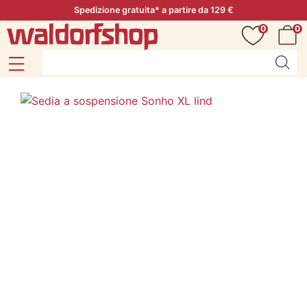
Spedizione gratuita* a partire da 129 €
0
0