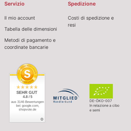
Servizio
Spedizione
Il mio account
Costi di spedizione e
resi
Tabella delle dimensioni
Metodi di pagamento e
coordinate bancarie
SEHR GUT
4.8 / 5
DE-ÖKO-007
aus 3146 Bewertungen
In relazione a cibo
bei: google.com,
shopvote.de
e semi