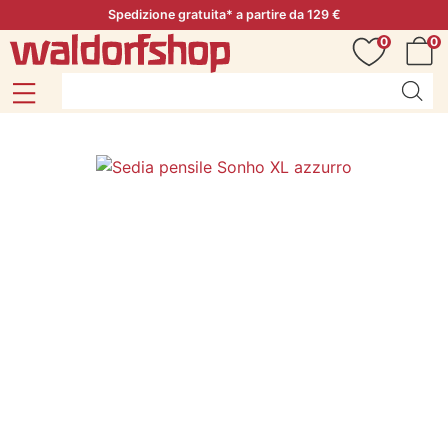
Spedizione gratuita* a partire da 129 €
0
0