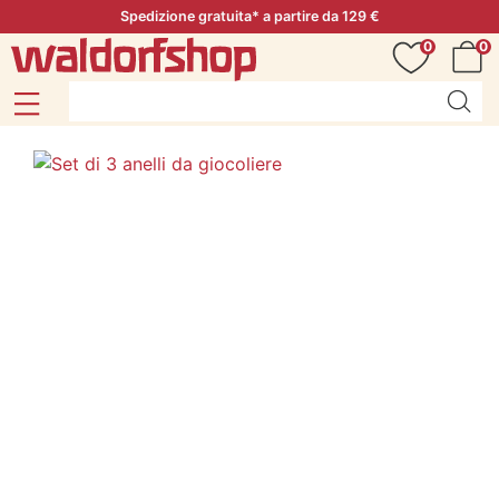
Spedizione gratuita* a partire da 129 €
0
0