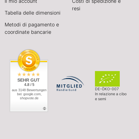
Il mio account
Costi di spedizione e
resi
Tabella delle dimensioni
Metodi di pagamento e
coordinate bancarie
SEHR GUT
4.8 / 5
DE-ÖKO-007
aus 3148 Bewertungen
In relazione a cibo
bei: google.com,
shopvote.de
e semi