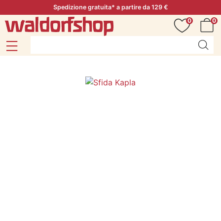
Spedizione gratuita* a partire da 129 €
0
0