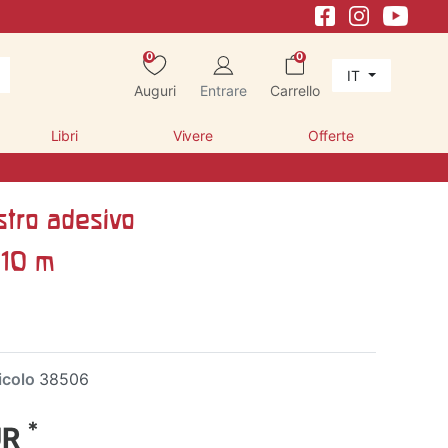
0
0
IT
Auguri
Entrare
Carrello
Libri
Vivere
Offerte
stro adesivo
 10 m
icolo
38506
*
UR