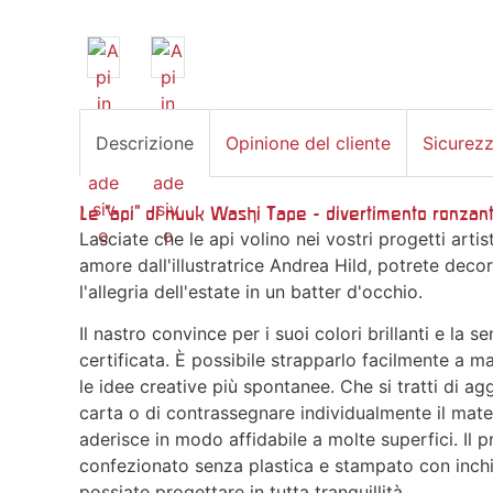
Descrizione
Opinione del cliente
Sicurez
Le "api" di nuuk Washi Tape - divertimento ronzant
Lasciate che le api volino nei vostri progetti arti
amore dall'illustratrice Andrea Hild, potrete decor
l'allegria dell'estate in un batter d'occhio.
Il nastro convince per i suoi colori brillanti e la s
certificata. È possibile strapparlo facilmente a 
le idee creative più spontanee. Che si tratti di agg
carta o di contrassegnare individualmente il mate
aderisce in modo affidabile a molte superfici. Il 
confezionato senza plastica e stampato con inch
possiate progettare in tutta tranquillità.