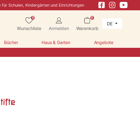
e für Schulen, Kindergärten und Einrichtungen
0
0
DE
Wunschliste
Anmelden
Warenkorb
Bücher
Haus & Garten
Angebote
tifte