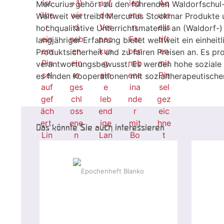
Mercurius gehört zu den führenden Waldorfschul-
Weltweit vertreibt Mercurius Stockmar Produkte 
hochqualitative Unterrichtsmaterial an (Waldorf-
langjähriger Erfahrung bietet weltweit ein einheit
Produktsicherheit und zu fairen Preisen an. Es pr
verantwortungsbewusst. Es werden hohe soziale
es finden Kooperationen mit sozialtherapeutische
Das könnte Sie auch interessieren