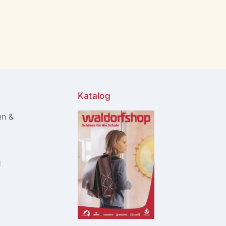
Katalog
en &
g