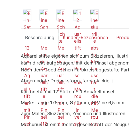
Beschreibung
Kunden-Rezensionen
Produ
Aquarellstifte eigenen sich zum Skizzieren, Illust
kann direkt aufgetragen, mit dem Pinsel abgeno
Nach dem Goetheschen Farbkreis abgestufte Far
Abgerundete Dreiecksform, farbig lackiert.
Kartonetui mit 12 Stiften + 1 Aquarellpinsel.
Maße: Länge 175 mm, Ø 10 mm, Ø Mine 6,5 mm
Zum Malen, Skizzieren, Zeichnen und Illustrieren.
Mercurius ist eine Tochtergesellschaft der Neugus