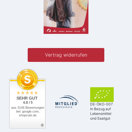
Vertrag widerrufen
SEHR GUT
4.8 / 5
DE-ÖKO-007
aus 3146 Bewertungen
In Bezug auf
bei: google.com,
Lebensmittel
shopvote.de
und Saatgut