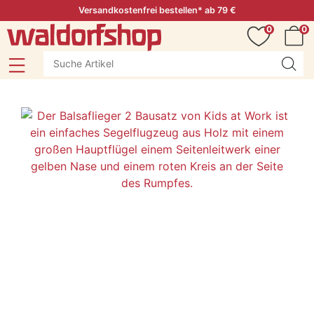
Versandkostenfrei bestellen* ab 79 €
0
0