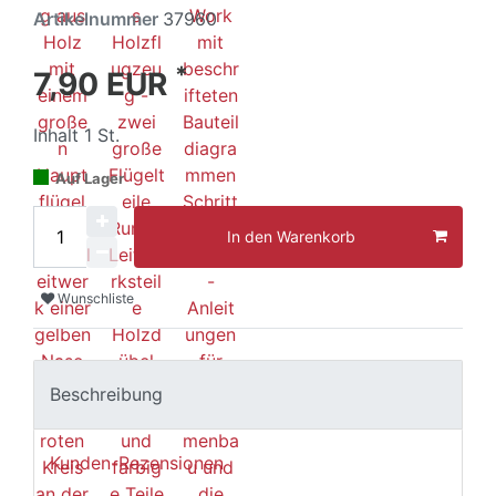
Artikelnummer
37960
*
7,90 EUR
Inhalt
1
St.
Auf Lager
In den Warenkorb
Wunschliste
Beschreibung
Kunden-Rezensionen