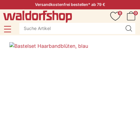
Versandkostenfrei bestellen* ab 79 €
0
0