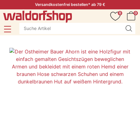
Versandkostenfrei bestellen* ab 79 €
0
0