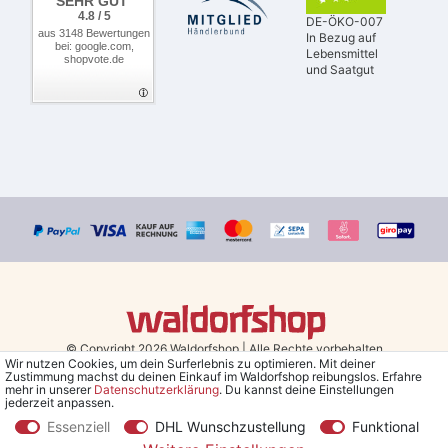
SEHR GUT
4.8 / 5
DE-ÖKO-007
aus 3148 Bewertungen
In Bezug auf
bei: google.com,
Lebensmittel
shopvote.de
und Saatgut
© Copyright 2026 Waldorfshop
|
Alle Rechte vorbehalten.
Wir nutzen Cookies, um dein Surferlebnis zu optimieren. Mit deiner
Zustimmung machst du deinen Einkauf im Waldorfshop reibungslos. Erfahre
Bestellungen mit Prio Versand bis 13 Uhr, garantierter Versand am
mehr in unserer
Daten­schutz­erklärung
. Du kannst deine Einstellungen
jederzeit anpassen.
selben Tag!
Essenziell
DHL Wunschzustellung
Funktional
*Kostenlose Lieferung in Deutschland und Österreich ab 79 €.
(gilt