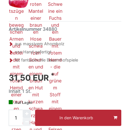
Artikelnummer
34880
aus massivem Ahornholz
von Hand gefertigt
für fantasievolle Bauernhofspiele
*
31,50 EUR
Inhalt
1
St.
Auf Lager
In den Warenkorb