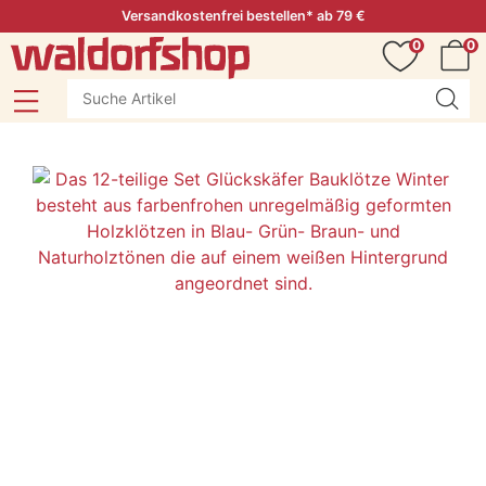
Versandkostenfrei bestellen* ab 79 €
0
0