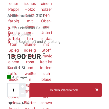
Artikelnummer
3101
faszinierender Bausatz
ab 5 jahren
mit Begleitheft und Anöeitung
*
13,90 EUR
Inhalt
1
St.
Auf Lager
In den Warenkorb
Wunschliste