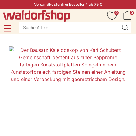
Versandkostenfrei bestellen* ab 79 €
0
0