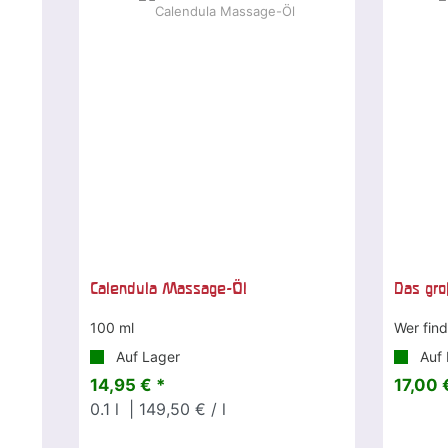
Calendula Massage-Öl
Das gr
100 ml
Wer find
Auf Lager
Auf 
14,95 € *
17,00 
0.1
l
| 149,50 € / l