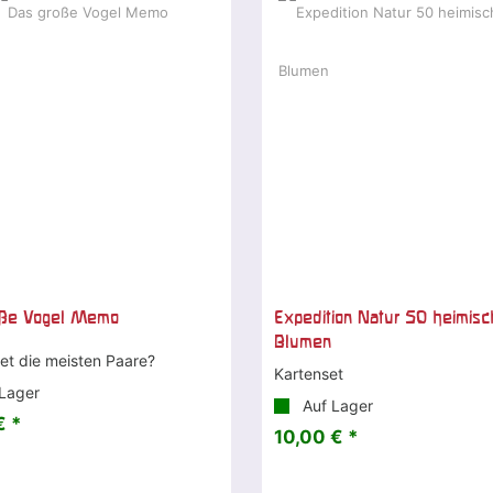
oße Vogel Memo
Expedition Natur 50 heimis
Blumen
et die meisten Paare?
Kartenset
Lager
Auf Lager
€ *
10,00 € *