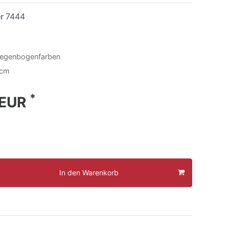
er
7444
Regenbogenfarben
 cm
*
 EUR
In den Warenkorb