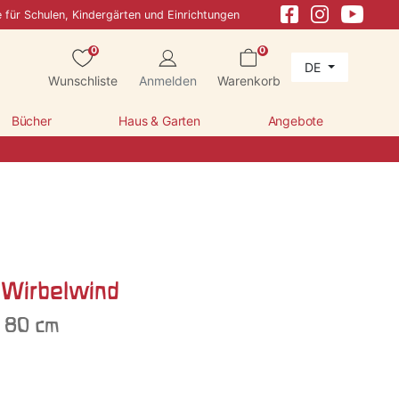
e für Schulen, Kindergärten und Einrichtungen
0
0
DE
Wunschliste
Anmelden
Warenkorb
Bücher
Haus & Garten
Angebote
 Wirbelwind
Ø 80 cm