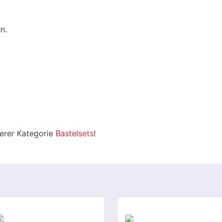
n.
serer Kategorie
Bastelsets
!