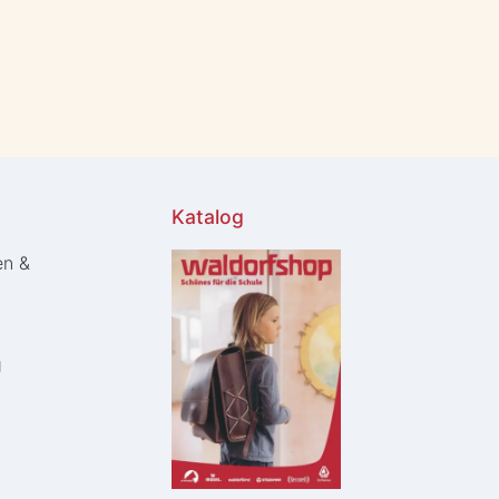
Katalog
en &
g