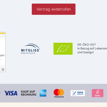
Vertrag widerrufen
DE-ÖKO-007
In Bezug auf Lebensmi
und Saatgut
ngen
,