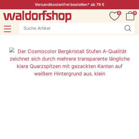
Versandkostenfrei bestellen* ab 79 €
0
0