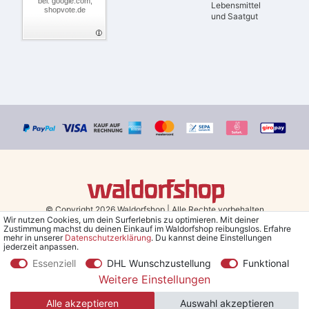
bei: google.com,
Lebensmittel
shopvote.de
und Saatgut
© Copyright 2026 Waldorfshop
|
Alle Rechte vorbehalten.
Wir nutzen Cookies, um dein Surferlebnis zu optimieren. Mit deiner
Zustimmung machst du deinen Einkauf im Waldorfshop reibungslos. Erfahre
Bestellungen mit Prio Versand bis 13 Uhr, garantierter Versand am
mehr in unserer
Daten­schutz­erklärung
. Du kannst deine Einstellungen
jederzeit anpassen.
selben Tag!
Essenziell
DHL Wunschzustellung
Funktional
*Kostenlose Lieferung in Deutschland und Österreich ab 79 €.
(gilt
Weitere Einstellungen
nur für Sparversand - ausgenommen Sperrgut und Speditionsware)
Alle akzeptieren
Auswahl akzeptieren
**Den 5€ Gutschein erhältst du nach Bestätigung des Newsletters