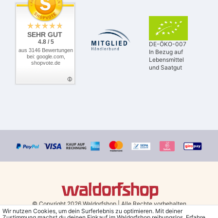
SEHR GUT
4.8 / 5
DE-ÖKO-007
aus 3146 Bewertungen
In Bezug auf
bei: google.com,
Lebensmittel
shopvote.de
und Saatgut
© Copyright 2026 Waldorfshop
|
Alle Rechte vorbehalten.
Wir nutzen Cookies, um dein Surferlebnis zu optimieren. Mit deiner
Zustimmung machst du deinen Einkauf im Waldorfshop reibungslos. Erfahre